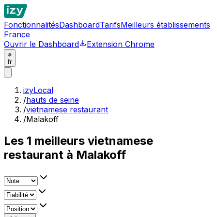
Fonctionnalités
Dashboard
Tarifs
Meilleurs établissements
France
Ouvrir le Dashboard
Extension Chrome
fr
izyLocal
/
hauts de seine
/
vietnamese restaurant
/
Malakoff
Les
1
meilleurs
vietnamese
restaurant à Malakoff