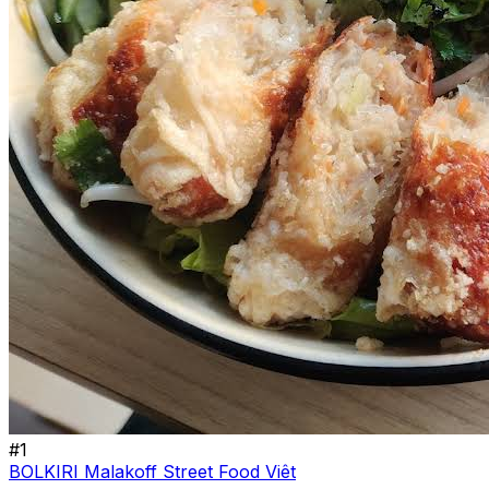
#
1
BOLKIRI Malakoff Street Food Viêt