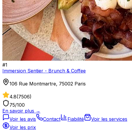
#
1
Immersion Sentier - Brunch & Coffee
106 Rue Montmartre, 75002 Paris
4.8
(
7506
)
75
/100
En savoir plus →
Voir les avis
Contact
Fiabilité
Voir les services
Voir les prix