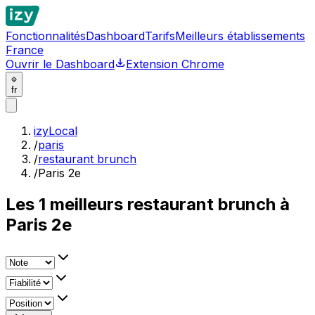
Fonctionnalités
Dashboard
Tarifs
Meilleurs établissements
France
Ouvrir le Dashboard
Extension Chrome
fr
izyLocal
/
paris
/
restaurant brunch
/
Paris 2e
Les
1
meilleurs
restaurant brunch à
Paris 2e