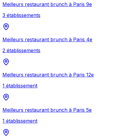
Meilleurs
restaurant brunch
à
Paris 9e
3
établissement
s
Meilleurs
restaurant brunch
à
Paris 4e
2
établissement
s
Meilleurs
restaurant brunch
à
Paris 12e
1
établissement
Meilleurs
restaurant brunch
à
Paris 5e
1
établissement