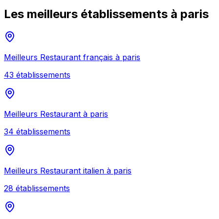
Les meilleurs établissements à
paris
Meilleurs
Restaurant français
à
paris
43
établissement
s
Meilleurs
Restaurant
à
paris
34
établissement
s
Meilleurs
Restaurant italien
à
paris
28
établissement
s