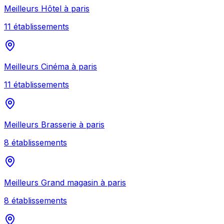
Meilleurs
Hôtel
à
paris
11
établissement
s
Meilleurs
Cinéma
à
paris
11
établissement
s
Meilleurs
Brasserie
à
paris
8
établissement
s
Meilleurs
Grand magasin
à
paris
8
établissement
s