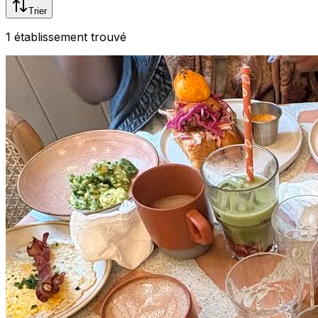
Trier
1
établissement
trouvé