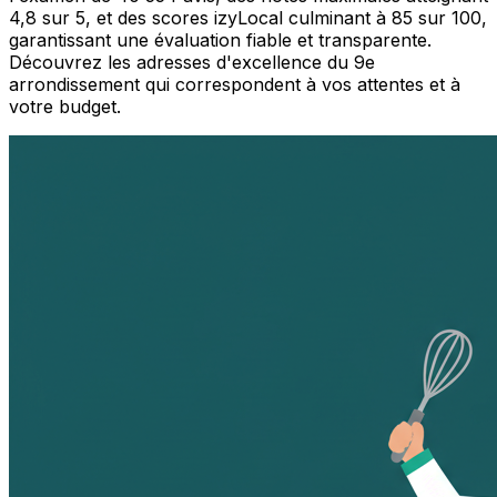
4,8 sur 5, et des scores izyLocal culminant à 85 sur 100,
garantissant une évaluation fiable et transparente.
Découvrez les adresses d'excellence du 9e
arrondissement qui correspondent à vos attentes et à
votre budget.