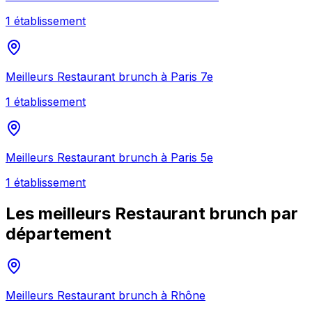
1
établissement
Meilleurs
Restaurant brunch
à
Paris 7e
1
établissement
Meilleurs
Restaurant brunch
à
Paris 5e
1
établissement
Les meilleurs
Restaurant brunch
par
département
Meilleurs
Restaurant brunch
à
Rhône