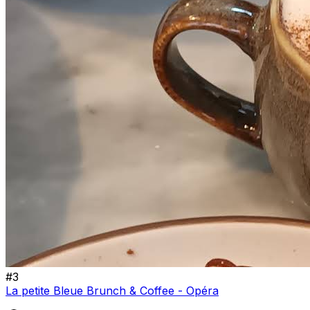
#
3
La petite Bleue Brunch & Coffee - Opéra