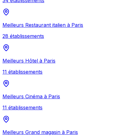
34
établissement
s
Meilleurs
Restaurant italien
à
Paris
28
établissement
s
Meilleurs
Hôtel
à
Paris
11
établissement
s
Meilleurs
Cinéma
à
Paris
11
établissement
s
Meilleurs
Grand magasin
à
Paris