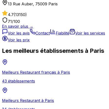
13 Rue Auber, 75009 Paris
4.7
(
13150
)
71
/100
En savoir plus →
Voir les avis
Contact
Fiabilité
Voir les services
Voir les prix
Les meilleurs établissements à
Paris
Meilleurs
Restaurant français
à
Paris
43
établissement
s
Meilleurs
Restaurant
à
Paris