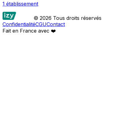
1
établissement
© 2026 Tous droits réservés
Confidentialité
CGU
Contact
Fait en France avec
❤️