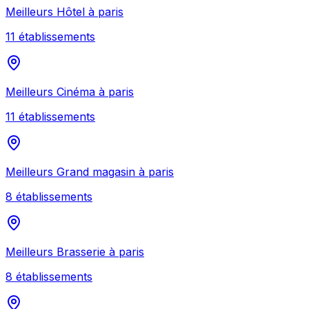
Meilleurs
Hôtel
à
paris
11
établissement
s
Meilleurs
Cinéma
à
paris
11
établissement
s
Meilleurs
Grand magasin
à
paris
8
établissement
s
Meilleurs
Brasserie
à
paris
8
établissement
s