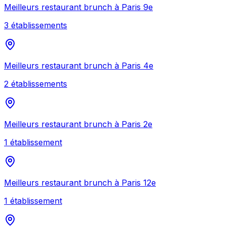
Meilleurs
restaurant brunch
à
Paris 9e
3
établissement
s
Meilleurs
restaurant brunch
à
Paris 4e
2
établissement
s
Meilleurs
restaurant brunch
à
Paris 2e
1
établissement
Meilleurs
restaurant brunch
à
Paris 12e
1
établissement