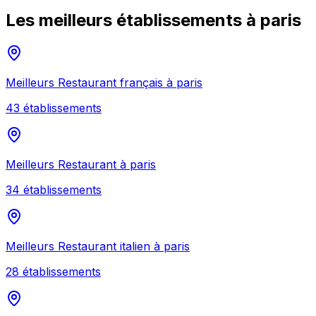
Les meilleurs établissements à
paris
Meilleurs
Restaurant français
à
paris
43
établissement
s
Meilleurs
Restaurant
à
paris
34
établissement
s
Meilleurs
Restaurant italien
à
paris
28
établissement
s