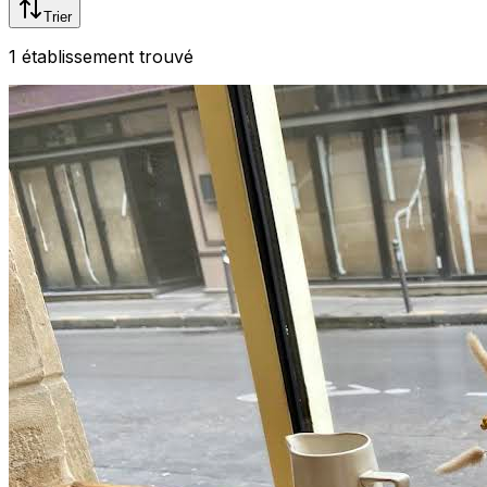
Trier
1
établissement
trouvé