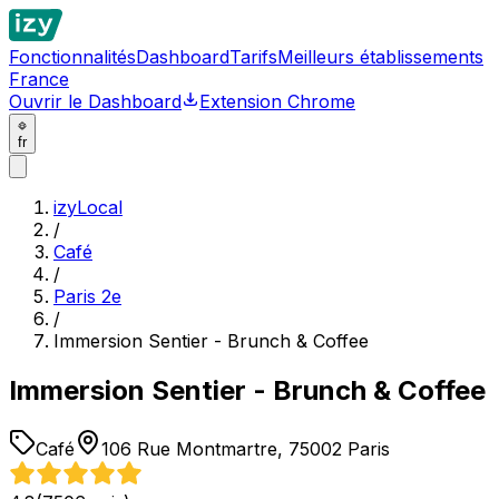
Fonctionnalités
Dashboard
Tarifs
Meilleurs établissements
France
Ouvrir le Dashboard
Extension Chrome
fr
izyLocal
/
Café
/
Paris 2e
/
Immersion Sentier - Brunch & Coffee
Immersion Sentier - Brunch & Coffee
Café
106 Rue Montmartre, 75002 Paris