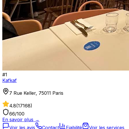
#
1
Kafkaf
7 Rue Keller, 75011 Paris
4.8
(
17168
)
66
/100
En savoir plus →
Voir les avis
Contact
Fiabilité
Voir les services