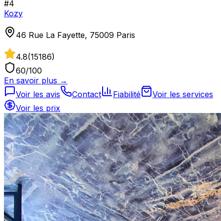
#
4
Kozy
46 Rue La Fayette, 75009 Paris
4.8
(
15186
)
60
/100
En savoir plus →
Voir les avis
Contact
Fiabilité
Voir les services
Voir les prix