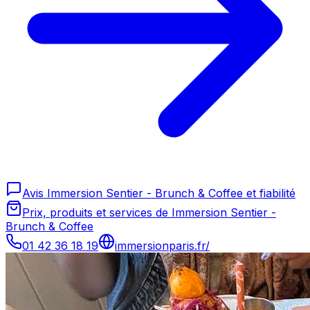
Avis Immersion Sentier - Brunch & Coffee et fiabilité
Prix, produits et services de Immersion Sentier -
Brunch & Coffee
01 42 36 18 19
immersionparis.fr/