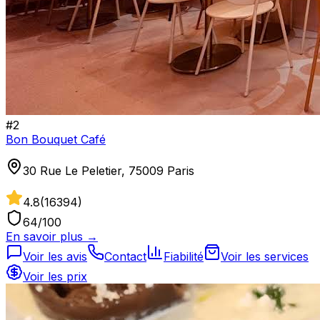
#
2
Bon Bouquet Café
30 Rue Le Peletier, 75009 Paris
4.8
(
16394
)
64
/100
En savoir plus →
Voir les avis
Contact
Fiabilité
Voir les services
Voir les prix