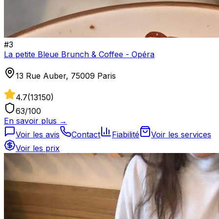
#
3
La petite Bleue Brunch & Coffee - Opéra
13 Rue Auber, 75009 Paris
4.7
(
13150
)
63
/100
En savoir plus →
Voir les avis
Contact
Fiabilité
Voir les services
Voir les prix