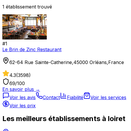
1
établissement
trouvé
#
1
Le Brin de Zinc Restaurant
62-64 Rue Sainte-Catherine,45000 Orléans,France
4.3
(
3598
)
69
/100
En savoir plus →
Voir les avis
Contact
Fiabilité
Voir les services
Voir les prix
Les meilleurs établissements à
loiret