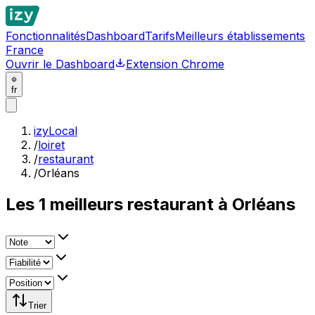
Fonctionnalités
Dashboard
Tarifs
Meilleurs établissements
France
Ouvrir le Dashboard
Extension Chrome
fr
izyLocal
/
loiret
/
restaurant
/
Orléans
Les
1
meilleurs
restaurant à Orléans
Trier