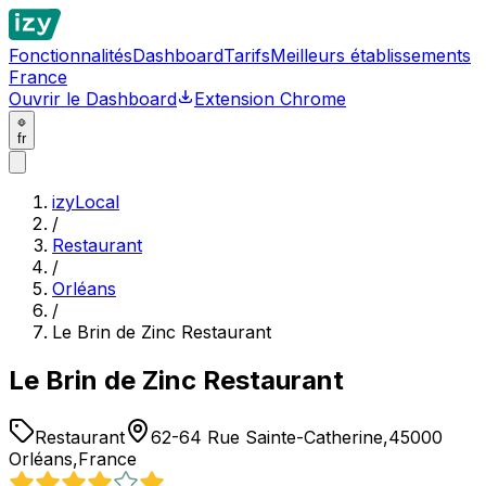
Fonctionnalités
Dashboard
Tarifs
Meilleurs établissements
France
Ouvrir le Dashboard
Extension Chrome
fr
izyLocal
/
Restaurant
/
Orléans
/
Le Brin de Zinc Restaurant
Le Brin de Zinc Restaurant
Restaurant
62-64 Rue Sainte-Catherine,45000
Orléans,France