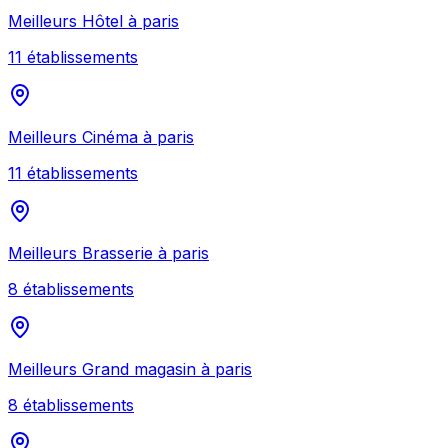
Meilleurs
Hôtel
à
paris
11
établissement
s
Meilleurs
Cinéma
à
paris
11
établissement
s
Meilleurs
Brasserie
à
paris
8
établissement
s
Meilleurs
Grand magasin
à
paris
8
établissement
s