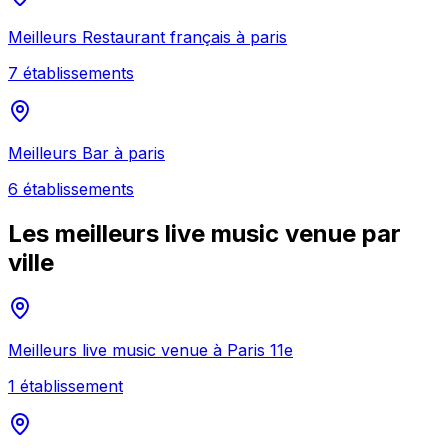
Meilleurs
Restaurant français
à
paris
7
établissement
s
Meilleurs
Bar
à
paris
6
établissement
s
Les meilleurs
live music venue
par
ville
Meilleurs
live music venue
à
Paris 11e
1
établissement