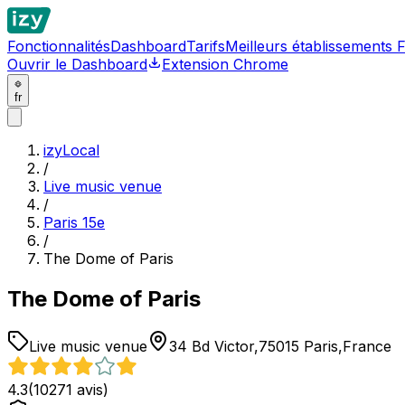
Fonctionnalités
Dashboard
Tarifs
Meilleurs établissements 
Ouvrir le Dashboard
Extension Chrome
fr
izyLocal
/
Live music venue
/
Paris 15e
/
The Dome of Paris
The Dome of Paris
Live music venue
34 Bd Victor,75015 Paris,France
4.3
(
10271
avis)