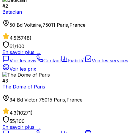
#
2
Bataclan
50 Bd Voltaire,75011 Paris,France
4.5
(
5748
)
61
/100
En savoir plus →
Voir les avis
Contact
Fiabilité
Voir les services
Voir les prix
#
3
The Dome of Paris
34 Bd Victor,75015 Paris,France
4.3
(
10271
)
55
/100
En savoir plus →