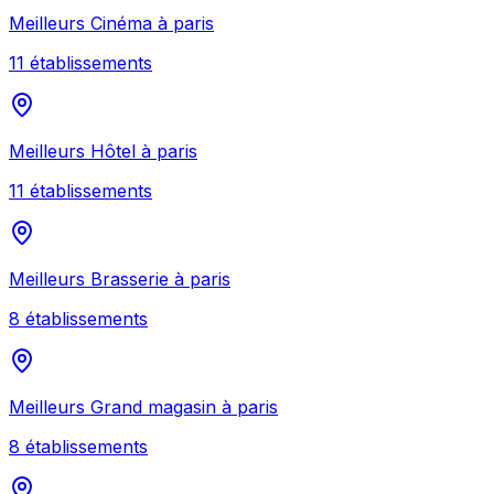
Meilleurs
Cinéma
à
paris
11
établissement
s
Meilleurs
Hôtel
à
paris
11
établissement
s
Meilleurs
Brasserie
à
paris
8
établissement
s
Meilleurs
Grand magasin
à
paris
8
établissement
s