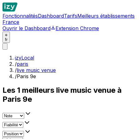
Fonctionnalités
Dashboard
Tarifs
Meilleurs établissements
France
Ouvrir le Dashboard
Extension Chrome
fr
izyLocal
/
paris
/
live music venue
/
Paris 9e
Les
1
meilleurs
live music venue à
Paris 9e