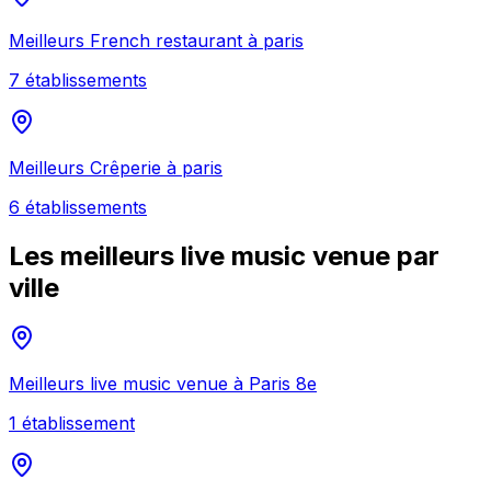
Meilleurs
French restaurant
à
paris
7
établissement
s
Meilleurs
Crêperie
à
paris
6
établissement
s
Les meilleurs
live music venue
par
ville
Meilleurs
live music venue
à
Paris 8e
1
établissement