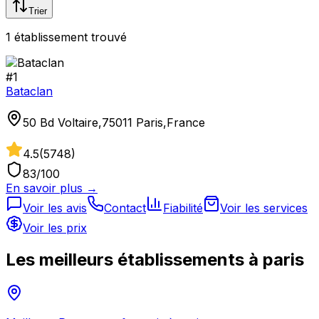
Trier
1
établissement
trouvé
#
1
Bataclan
50 Bd Voltaire,75011 Paris,France
4.5
(
5748
)
83
/100
En savoir plus →
Voir les avis
Contact
Fiabilité
Voir les services
Voir les prix
Les meilleurs établissements à
paris