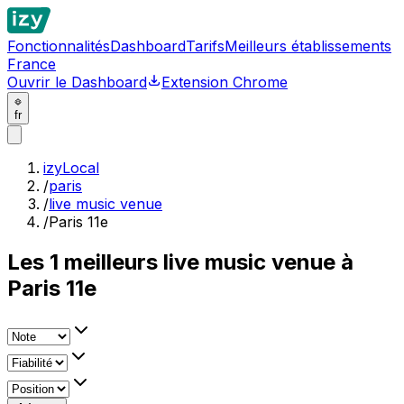
Fonctionnalités
Dashboard
Tarifs
Meilleurs établissements
France
Ouvrir le Dashboard
Extension Chrome
fr
izyLocal
/
paris
/
live music venue
/
Paris 11e
Les
1
meilleurs
live music venue à
Paris 11e