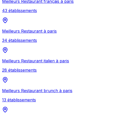
Meilleurs
Restaurant français
à
paris
43
établissement
s
Meilleurs
Restaurant
à
paris
34
établissement
s
Meilleurs
Restaurant italien
à
paris
28
établissement
s
Meilleurs
Restaurant brunch
à
paris
13
établissement
s