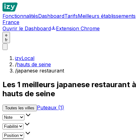
Fonctionnalités
Dashboard
Tarifs
Meilleurs établissements
France
Ouvrir le Dashboard
Extension Chrome
fr
izyLocal
/
hauts de seine
/
japanese restaurant
Les
1
meilleurs
japanese restaurant à
hauts de seine
Puteaux
(
1
)
Toutes les villes