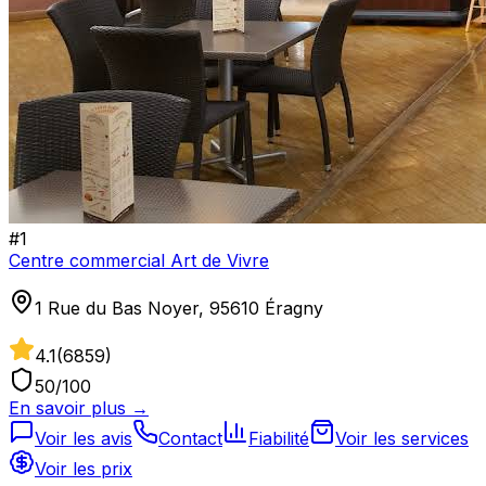
#
1
Centre commercial Art de Vivre
1 Rue du Bas Noyer, 95610 Éragny
4.1
(
6859
)
50
/100
En savoir plus →
Voir les avis
Contact
Fiabilité
Voir les services
Voir les prix