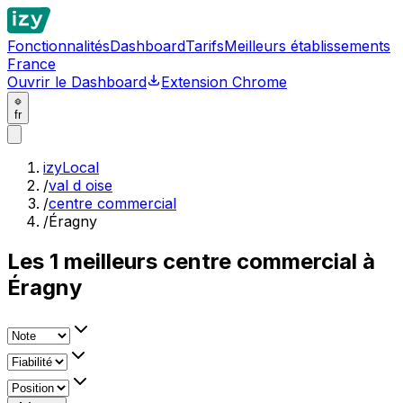
Fonctionnalités
Dashboard
Tarifs
Meilleurs établissements
France
Ouvrir le Dashboard
Extension Chrome
fr
izyLocal
/
val d oise
/
centre commercial
/
Éragny
Les
1
meilleurs
centre commercial à
Éragny