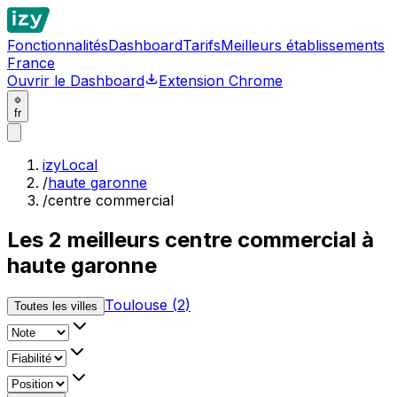
Fonctionnalités
Dashboard
Tarifs
Meilleurs établissements
France
Ouvrir le Dashboard
Extension Chrome
fr
izyLocal
/
haute garonne
/
centre commercial
Les
2
meilleurs
centre commercial à
haute garonne
Toulouse
(
2
)
Toutes les villes