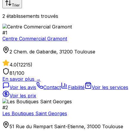
Trier
2
établissement
s
trouvé
s
#
1
Centre Commercial Gramont
2 Chem. de Gabardie, 31200 Toulouse
4.0
(
12215
)
81
/100
En savoir plus →
Voir les avis
Contact
Fiabilité
Voir les services
Voir les prix
#
2
Les Boutiques Saint Georges
51 Rue du Rempart Saint-Etienne, 31000 Toulouse