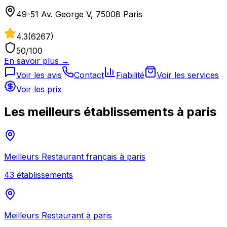
49-51 Av. George V, 75008 Paris
4.3
(
6267
)
50
/100
En savoir plus →
Voir les avis
Contact
Fiabilité
Voir les services
Voir les prix
Les meilleurs établissements à
paris
Meilleurs
Restaurant français
à
paris
43
établissement
s
Meilleurs
Restaurant
à
paris