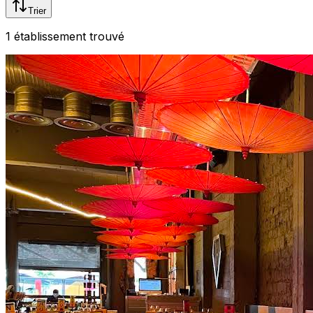
Trier
1
établissement
trouvé