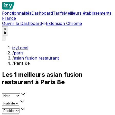
Fonctionnalités
Dashboard
Tarifs
Meilleurs établissements
France
Ouvrir le Dashboard
Extension Chrome
fr
izyLocal
/
paris
/
asian fusion restaurant
/
Paris 8e
Les
1
meilleurs
asian fusion
restaurant à Paris 8e