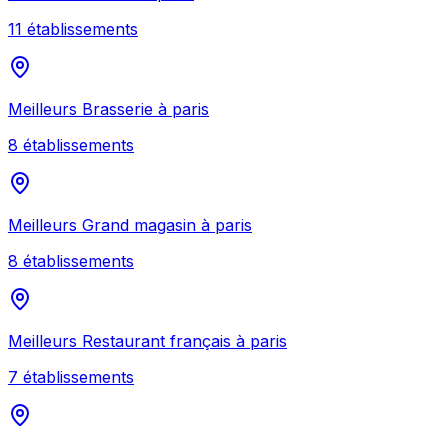
11
établissement
s
Meilleurs
Brasserie
à
paris
8
établissement
s
Meilleurs
Grand magasin
à
paris
8
établissement
s
Meilleurs
Restaurant français
à
paris
7
établissement
s