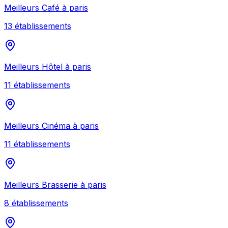
Meilleurs
Café
à
paris
13
établissement
s
Meilleurs
Hôtel
à
paris
11
établissement
s
Meilleurs
Cinéma
à
paris
11
établissement
s
Meilleurs
Brasserie
à
paris
8
établissement
s