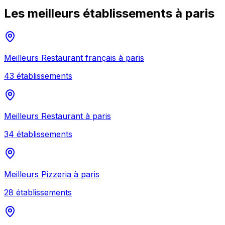
Les meilleurs établissements à
paris
Meilleurs
Restaurant français
à
paris
43
établissement
s
Meilleurs
Restaurant
à
paris
34
établissement
s
Meilleurs
Pizzeria
à
paris
28
établissement
s