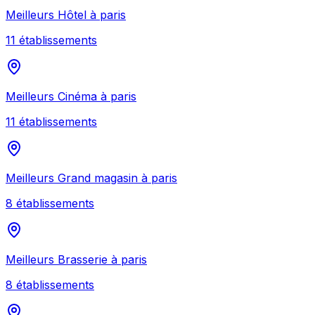
Meilleurs
Hôtel
à
paris
11
établissement
s
Meilleurs
Cinéma
à
paris
11
établissement
s
Meilleurs
Grand magasin
à
paris
8
établissement
s
Meilleurs
Brasserie
à
paris
8
établissement
s