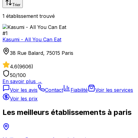
Trier
1
établissement
trouvé
#
1
Kasumi - All You Can Eat
38 Rue Balard, 75015 Paris
4.6
(
9606
)
50
/100
En savoir plus →
Voir les avis
Contact
Fiabilité
Voir les services
Voir les prix
Les meilleurs établissements à
paris