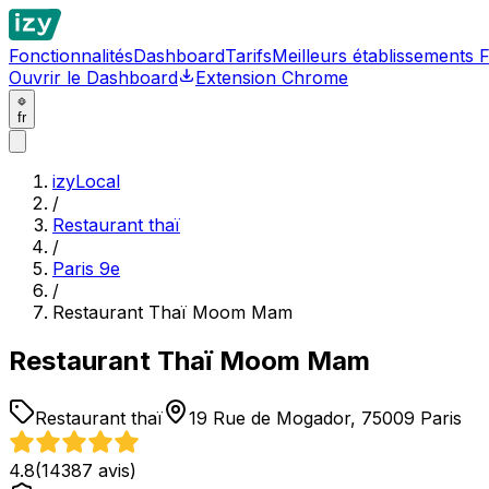
Fonctionnalités
Dashboard
Tarifs
Meilleurs établissements 
Ouvrir le Dashboard
Extension Chrome
fr
izyLocal
/
Restaurant thaï
/
Paris 9e
/
Restaurant Thaï Moom Mam
Restaurant Thaï Moom Mam
Restaurant thaï
19 Rue de Mogador, 75009 Paris
4.8
(
14387
avis)