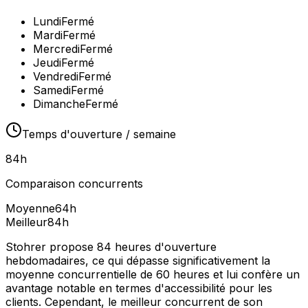
Lundi
Fermé
Mardi
Fermé
Mercredi
Fermé
Jeudi
Fermé
Vendredi
Fermé
Samedi
Fermé
Dimanche
Fermé
Temps d'ouverture / semaine
84
h
Comparaison concurrents
Moyenne
64
h
Meilleur
84
h
Stohrer propose 84 heures d'ouverture
hebdomadaires, ce qui dépasse significativement la
moyenne concurrentielle de 60 heures et lui confère un
avantage notable en termes d'accessibilité pour les
clients. Cependant, le meilleur concurrent de son