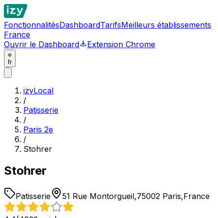
Fonctionnalités
Dashboard
Tarifs
Meilleurs établissements
France
Ouvrir le Dashboard
Extension Chrome
fr
izyLocal
/
Patisserie
/
Paris 2e
/
Stohrer
Stohrer
Patisserie
51 Rue Montorgueil,75002 Paris,France