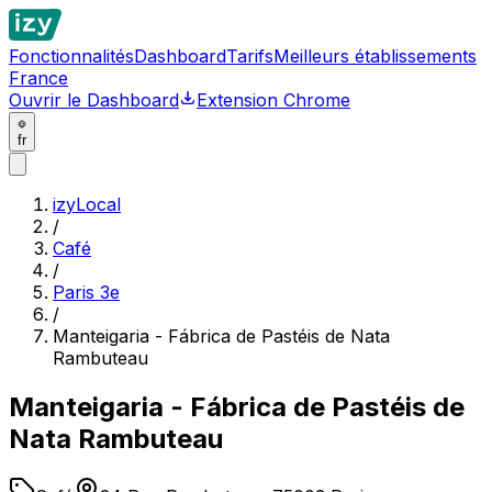
Fonctionnalités
Dashboard
Tarifs
Meilleurs établissements
France
Ouvrir le Dashboard
Extension Chrome
fr
izyLocal
/
Café
/
Paris 3e
/
Manteigaria - Fábrica de Pastéis de Nata
Rambuteau
Manteigaria - Fábrica de Pastéis de
Nata Rambuteau