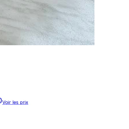
Voir les prix