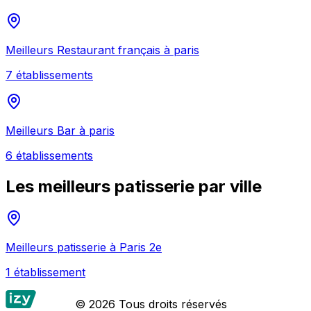
Meilleurs
Restaurant français
à
paris
7
établissement
s
Meilleurs
Bar
à
paris
6
établissement
s
Les meilleurs
patisserie
par ville
Meilleurs
patisserie
à
Paris 2e
1
établissement
© 2026 Tous droits réservés