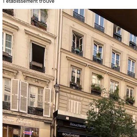
1
établissement
trouvé