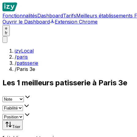
Fonctionnalités
Dashboard
Tarifs
Meilleurs établissements 
Ouvrir le Dashboard
Extension Chrome
fr
izyLocal
/
paris
/
patisserie
/
Paris 3e
Les
1
meilleurs
patisserie à Paris 3e
Trier