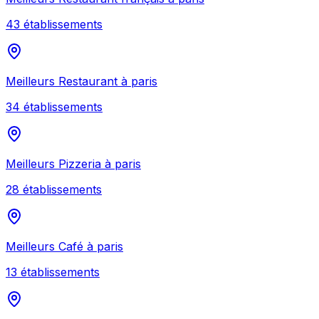
43
établissement
s
Meilleurs
Restaurant
à
paris
34
établissement
s
Meilleurs
Pizzeria
à
paris
28
établissement
s
Meilleurs
Café
à
paris
13
établissement
s