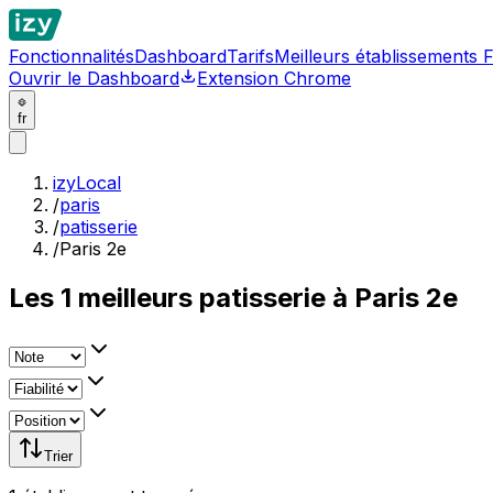
Fonctionnalités
Dashboard
Tarifs
Meilleurs établissements 
Ouvrir le Dashboard
Extension Chrome
fr
izyLocal
/
paris
/
patisserie
/
Paris 2e
Les
1
meilleurs
patisserie à Paris 2e
Trier