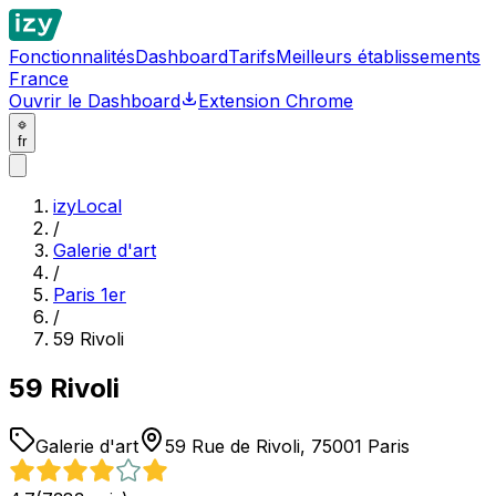
Fonctionnalités
Dashboard
Tarifs
Meilleurs établissements
France
Ouvrir le Dashboard
Extension Chrome
fr
izyLocal
/
Galerie d'art
/
Paris 1er
/
59 Rivoli
59 Rivoli
Galerie d'art
59 Rue de Rivoli, 75001 Paris