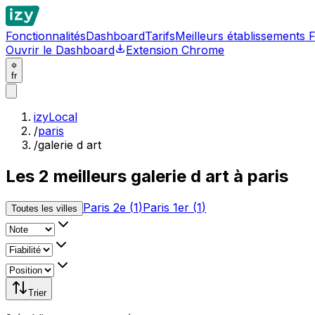
Fonctionnalités
Dashboard
Tarifs
Meilleurs établissements 
Ouvrir le Dashboard
Extension Chrome
fr
izyLocal
/
paris
/
galerie d art
Les
2
meilleurs
galerie d art à paris
Paris 2e
(
1
)
Paris 1er
(
1
)
Toutes les villes
Trier