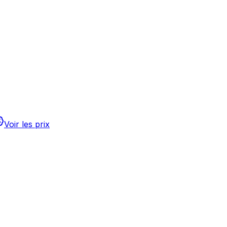
Voir les prix