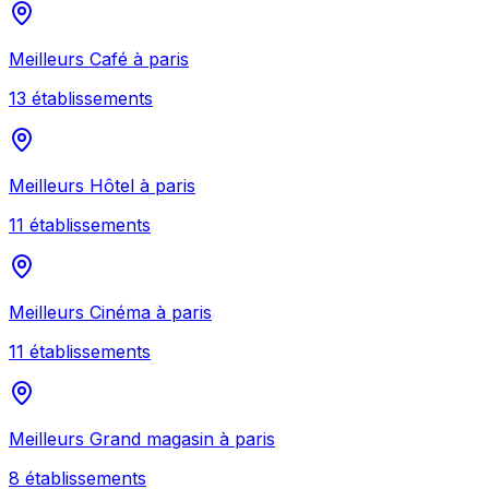
Meilleurs
Café
à
paris
13
établissement
s
Meilleurs
Hôtel
à
paris
11
établissement
s
Meilleurs
Cinéma
à
paris
11
établissement
s
Meilleurs
Grand magasin
à
paris
8
établissement
s