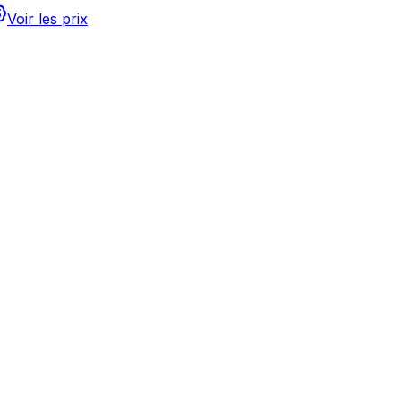
Voir les prix