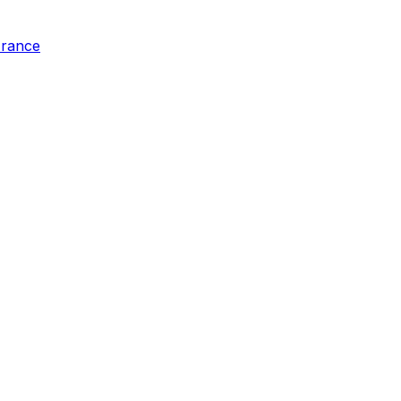
France