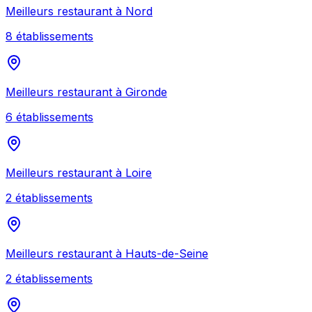
Meilleurs
restaurant
à
Nord
8
établissement
s
Meilleurs
restaurant
à
Gironde
6
établissement
s
Meilleurs
restaurant
à
Loire
2
établissement
s
Meilleurs
restaurant
à
Hauts-de-Seine
2
établissement
s