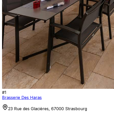
#
1
Brasserie Des Haras
23 Rue des Glacières, 67000 Strasbourg