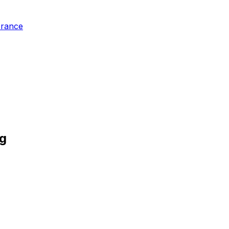
France
rg