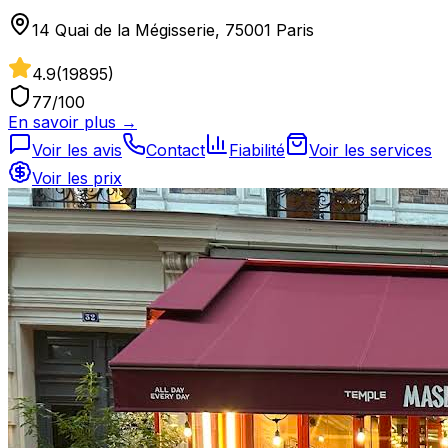
14 Quai de la Mégisserie, 75001 Paris
4.9
(
19895
)
77
/100
En savoir plus →
Voir les avis
Contact
Fiabilité
Voir les services
Voir les prix