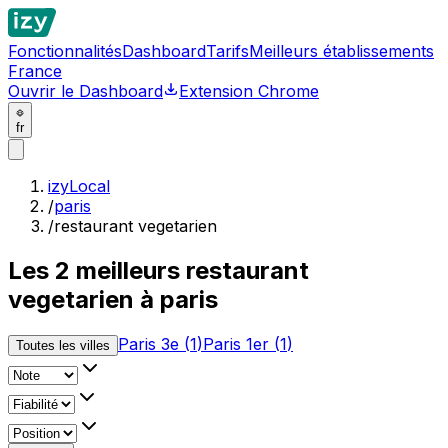
Fonctionnalités
Dashboard
Tarifs
Meilleurs établissements
France
Ouvrir le Dashboard
Extension Chrome
fr
izyLocal
/
paris
/
restaurant vegetarien
Les
2
meilleurs
restaurant
vegetarien à paris
Paris 3e
(
1
)
Paris 1er
(
1
)
Toutes les villes