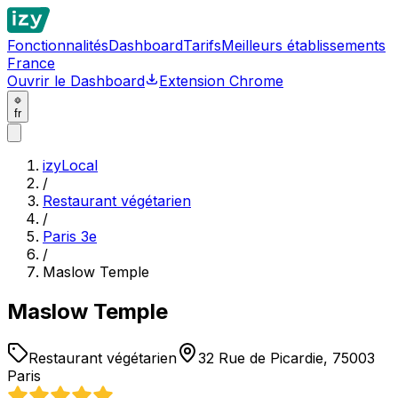
Fonctionnalités
Dashboard
Tarifs
Meilleurs établissements
France
Ouvrir le Dashboard
Extension Chrome
fr
izyLocal
/
Restaurant végétarien
/
Paris 3e
/
Maslow Temple
Maslow Temple
Restaurant végétarien
32 Rue de Picardie, 75003
Paris