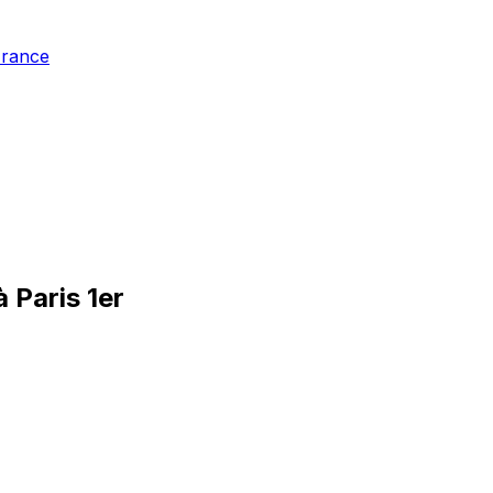
France
 Paris 1er