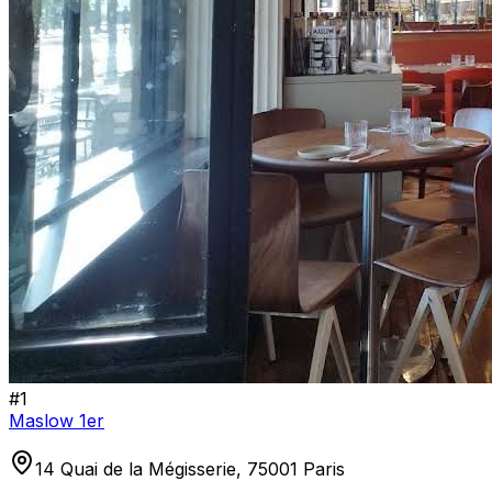
#
1
Maslow 1er
14 Quai de la Mégisserie, 75001 Paris