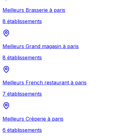
Meilleurs
Brasserie
à
paris
8
établissement
s
Meilleurs
Grand magasin
à
paris
8
établissement
s
Meilleurs
French restaurant
à
paris
7
établissement
s
Meilleurs
Crêperie
à
paris
6
établissement
s