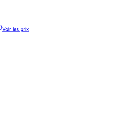
Voir les prix