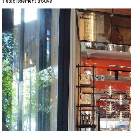
1
établissement
trouvé