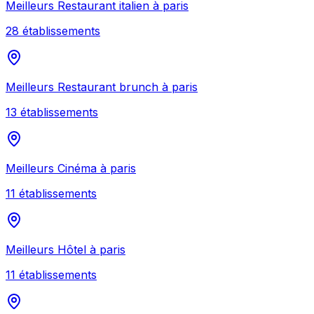
Meilleurs
Restaurant italien
à
paris
28
établissement
s
Meilleurs
Restaurant brunch
à
paris
13
établissement
s
Meilleurs
Cinéma
à
paris
11
établissement
s
Meilleurs
Hôtel
à
paris
11
établissement
s