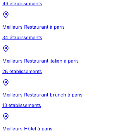
43
établissement
s
Meilleurs
Restaurant
à
paris
34
établissement
s
Meilleurs
Restaurant italien
à
paris
28
établissement
s
Meilleurs
Restaurant brunch
à
paris
13
établissement
s
Meilleurs
Hôtel
à
paris