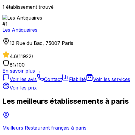
1
établissement
trouvé
#
1
Les Antiquaires
13 Rue du Bac, 75007 Paris
4.6
(
11922
)
81
/100
En savoir plus →
Voir les avis
Contact
Fiabilité
Voir les services
Voir les prix
Les meilleurs établissements à
paris
Meilleurs
Restaurant français
à
paris