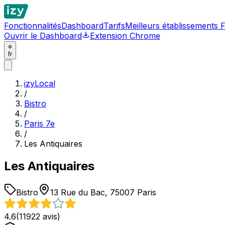
Fonctionnalités
Dashboard
Tarifs
Meilleurs établissements 
Ouvrir le Dashboard
Extension Chrome
fr
izyLocal
/
Bistro
/
Paris 7e
/
Les Antiquaires
Les Antiquaires
Bistro
13 Rue du Bac, 75007 Paris
4.6
(
11922
avis)