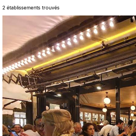
2
établissement
s
trouvé
s