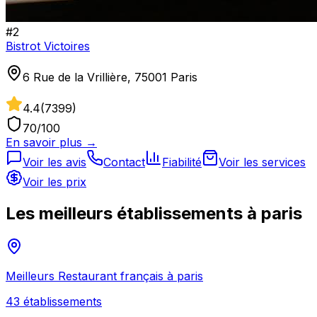
#
2
Bistrot Victoires
6 Rue de la Vrillière, 75001 Paris
4.4
(
7399
)
70
/100
En savoir plus →
Voir les avis
Contact
Fiabilité
Voir les services
Voir les prix
Les meilleurs établissements à
paris
Meilleurs
Restaurant français
à
paris
43
établissement
s