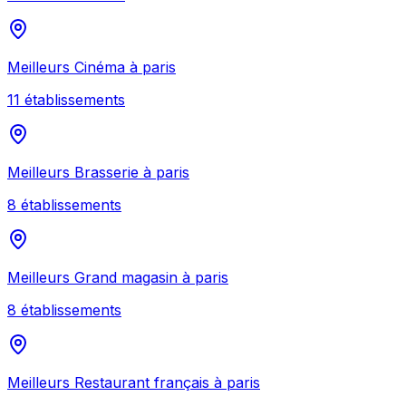
Meilleurs
Cinéma
à
paris
11
établissement
s
Meilleurs
Brasserie
à
paris
8
établissement
s
Meilleurs
Grand magasin
à
paris
8
établissement
s
Meilleurs
Restaurant français
à
paris