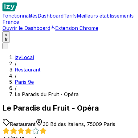
Fonctionnalités
Dashboard
Tarifs
Meilleurs établissements
France
Ouvrir le Dashboard
Extension Chrome
fr
izyLocal
/
Restaurant
/
Paris 9e
/
Le Paradis du Fruit - Opéra
Le Paradis du Fruit - Opéra
Restaurant
30 Bd des Italiens, 75009 Paris