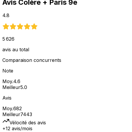
Avis
Colère
+ Paris 9e
4.8
5 626
avis au total
Comparaison concurrents
Note
Moy.
4.6
Meilleur
5.0
Avis
Moy.
682
Meilleur
7443
Vélocité des avis
+12 avis/mois