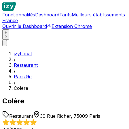
Fonctionnalités
Dashboard
Tarifs
Meilleurs établissements
France
Ouvrir le Dashboard
Extension Chrome
fr
izyLocal
/
Restaurant
/
Paris 9e
/
Colère
Colère
Restaurant
39 Rue Richer, 75009 Paris