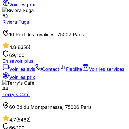
Voir les prix
#
3
Riviera Fuga
10 Port des Invalides, 75007 Paris
4.8
(
8356
)
69
/100
En savoir plus →
Voir les avis
Contact
Fiabilité
Voir les services
Voir les prix
#
4
Terry's Café
60 Bd du Montparnasse, 75006 Paris
4.7
(
5482
)
66
/100