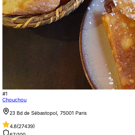
#
1
Chouchou
23 Bd de Sébastopol, 75001 Paris
4.8
(
27439
)
67
/100