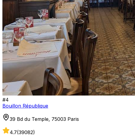
#
4
Bouillon République
39 Bd du Temple, 75003 Paris
4.7
(
39082
)