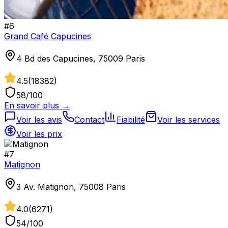
#
6
Grand Café Capucines
4 Bd des Capucines, 75009 Paris
4.5
(
18382
)
58
/100
En savoir plus →
Voir les avis
Contact
Fiabilité
Voir les services
Voir les prix
#
7
Matignon
3 Av. Matignon, 75008 Paris
4.0
(
6271
)
54
/100