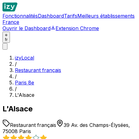
Fonctionnalités
Dashboard
Tarifs
Meilleurs établissements
France
Ouvrir le Dashboard
Extension Chrome
fr
izyLocal
/
Restaurant français
/
Paris 8e
/
L'Alsace
L'Alsace
Restaurant français
39 Av. des Champs-Élysées,
75008 Paris