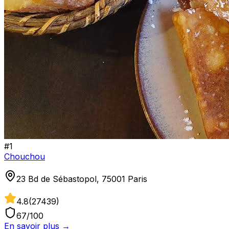
#
1
Chouchou
23 Bd de Sébastopol, 75001 Paris
4.8
(
27439
)
67
/100
En savoir plus →