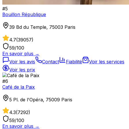
#
5
Bouillon République
39 Bd du Temple, 75003 Paris
4.7
(
39057
)
59
/100
En savoir plus →
Voir les avis
Contact
Fiabilité
Voir les services
Voir les prix
#
6
Café de la Paix
5 Pl. de l'Opéra, 75009 Paris
4.3
(
7292
)
59
/100
En savoir plus →