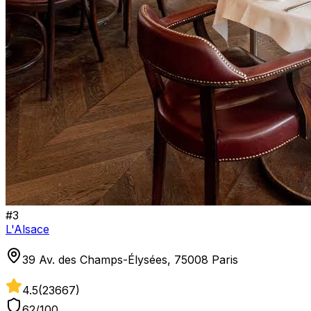
#
3
L'Alsace
39 Av. des Champs-Élysées, 75008 Paris
4.5
(
23667
)
62
/100