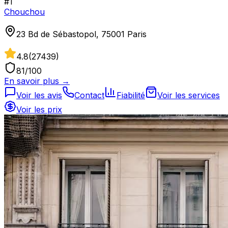
#
1
Chouchou
23 Bd de Sébastopol, 75001 Paris
4.8
(
27439
)
81
/100
En savoir plus →
Voir les avis
Contact
Fiabilité
Voir les services
Voir les prix