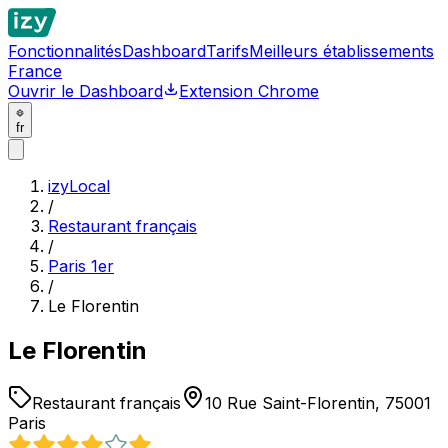
Fonctionnalités
Dashboard
Tarifs
Meilleurs établissements
France
Ouvrir le Dashboard
Extension Chrome
fr
izyLocal
/
Restaurant français
/
Paris 1er
/
Le Florentin
Le Florentin
Restaurant français
10 Rue Saint-Florentin, 75001
Paris