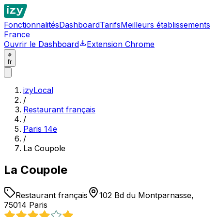
Fonctionnalités
Dashboard
Tarifs
Meilleurs établissements
France
Ouvrir le Dashboard
Extension Chrome
fr
izyLocal
/
Restaurant français
/
Paris 14e
/
La Coupole
La Coupole
Restaurant français
102 Bd du Montparnasse,
75014 Paris