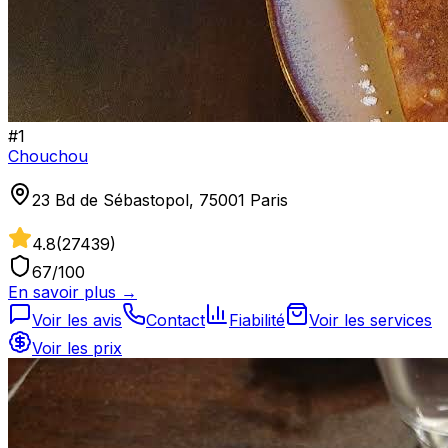
#
1
Chouchou
23 Bd de Sébastopol, 75001 Paris
4.8
(
27439
)
67
/100
En savoir plus →
Voir les avis
Contact
Fiabilité
Voir les services
Voir les prix