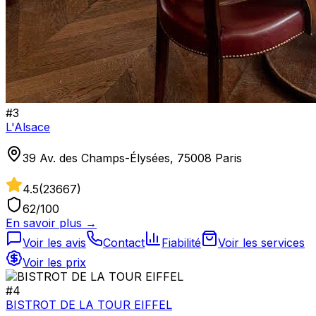
#
3
L'Alsace
39 Av. des Champs-Élysées, 75008 Paris
4.5
(
23667
)
62
/100
En savoir plus →
Voir les avis
Contact
Fiabilité
Voir les services
Voir les prix
#
4
BISTROT DE LA TOUR EIFFEL