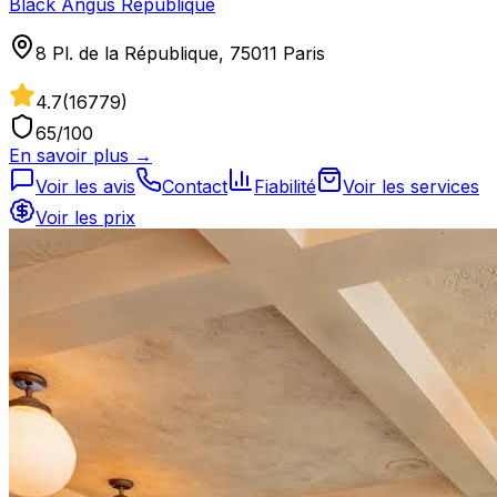
Black Angus République
8 Pl. de la République, 75011 Paris
4.7
(
16779
)
65
/100
En savoir plus →
Voir les avis
Contact
Fiabilité
Voir les services
Voir les prix