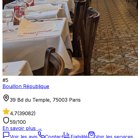
#
5
Bouillon République
39 Bd du Temple, 75003 Paris
4.7
(
39082
)
59
/100
En savoir plus →
Voir les avis
Contact
Fiabilité
Voir les services