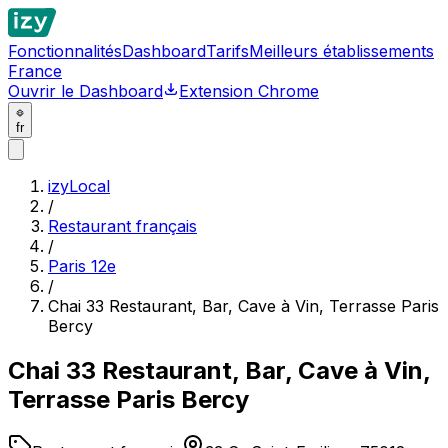
Fonctionnalités
Dashboard
Tarifs
Meilleurs établissements
France
Ouvrir le Dashboard
Extension Chrome
fr
izyLocal
/
Restaurant français
/
Paris 12e
/
Chai 33 Restaurant, Bar, Cave à Vin, Terrasse Paris
Bercy
Chai 33 Restaurant, Bar, Cave à Vin,
Terrasse Paris Bercy