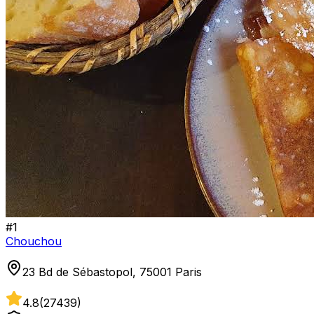
#
1
Chouchou
23 Bd de Sébastopol, 75001 Paris
4.8
(
27439
)