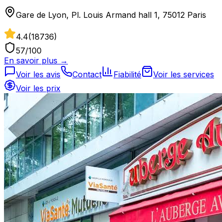
Gare de Lyon, Pl. Louis Armand hall 1, 75012 Paris
4.4
(
18736
)
57
/100
En savoir plus →
Voir les avis
Contact
Fiabilité
Voir les services
Voir les prix