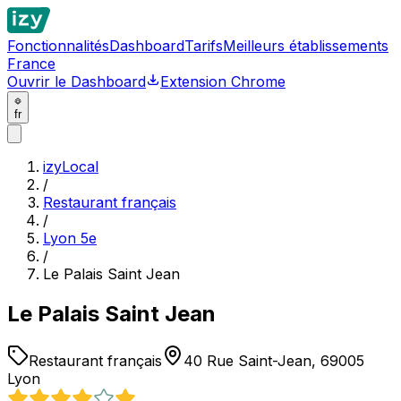
Fonctionnalités
Dashboard
Tarifs
Meilleurs établissements
France
Ouvrir le Dashboard
Extension Chrome
fr
izyLocal
/
Restaurant français
/
Lyon 5e
/
Le Palais Saint Jean
Le Palais Saint Jean
Restaurant français
40 Rue Saint-Jean, 69005
Lyon