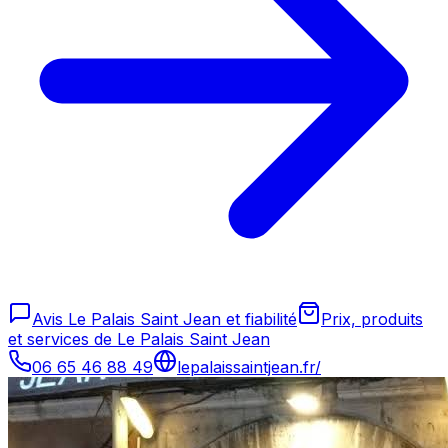
Avis Le Palais Saint Jean et fiabilité
Prix, produits
et services de Le Palais Saint Jean
06 65 46 88 49
lepalaissaintjean.fr/