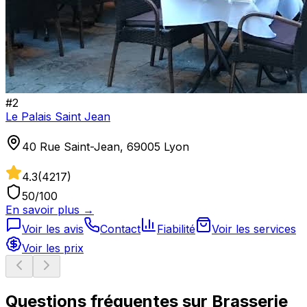
#
2
Le Palais Saint Jean
40 Rue Saint-Jean, 69005 Lyon
4.3
(
4217
)
50
/100
En savoir plus →
Voir les avis
Contact
Fiabilité
Voir les services
Voir les prix
Questions fréquentes sur
Brasserie