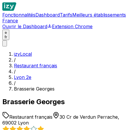
Fonctionnalités
Dashboard
Tarifs
Meilleurs établissements
France
Ouvrir le Dashboard
Extension Chrome
fr
izyLocal
/
Restaurant français
/
Lyon 2e
/
Brasserie Georges
Brasserie Georges
Restaurant français
30 Cr de Verdun Perrache,
69002 Lyon