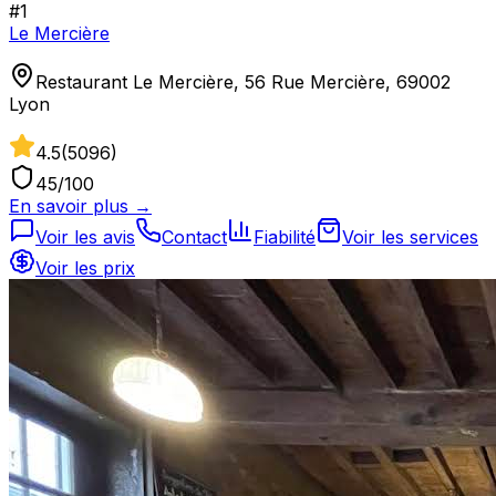
#
1
Le Mercière
Restaurant Le Mercière, 56 Rue Mercière, 69002
Lyon
4.5
(
5096
)
45
/100
En savoir plus →
Voir les avis
Contact
Fiabilité
Voir les services
Voir les prix