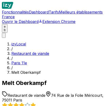
Fonctionnalités
Dashboard
Tarifs
Meilleurs établissements
France
Ouvrir le Dashboard
Extension Chrome
fr
izyLocal
/
Restaurant de viande
/
Paris 11e
/
Melt Oberkampf
Melt Oberkampf
Restaurant de viande
74 Rue de la Folie Méricourt,
75011 Paris