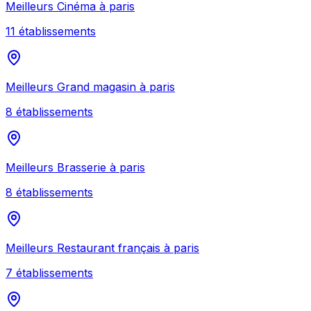
Meilleurs
Cinéma
à
paris
11
établissement
s
Meilleurs
Grand magasin
à
paris
8
établissement
s
Meilleurs
Brasserie
à
paris
8
établissement
s
Meilleurs
Restaurant français
à
paris
7
établissement
s