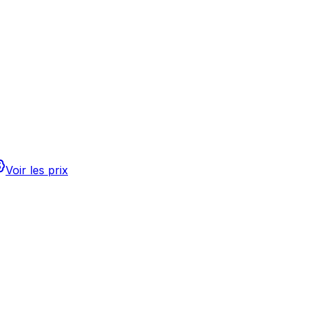
Voir les prix