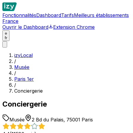
Fonctionnalités
Dashboard
Tarifs
Meilleurs établissements
France
Ouvrir le Dashboard
Extension Chrome
fr
izyLocal
/
Musée
/
Paris 1er
/
Conciergerie
Conciergerie
Musée
2 Bd du Palais, 75001 Paris