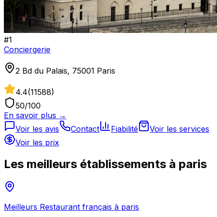
#
1
Conciergerie
2 Bd du Palais, 75001 Paris
4.4
(
11588
)
50
/100
En savoir plus →
Voir les avis
Contact
Fiabilité
Voir les services
Voir les prix
Les meilleurs établissements à
paris
Meilleurs
Restaurant français
à
paris