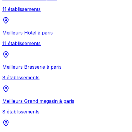
11
établissement
s
Meilleurs
Hôtel
à
paris
11
établissement
s
Meilleurs
Brasserie
à
paris
8
établissement
s
Meilleurs
Grand magasin
à
paris
8
établissement
s