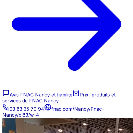
Avis FNAC Nancy et fiabilité
Prix, produits et
services de FNAC Nancy
03 83 35 70 94
fnac.com/Nancy/Fnac-
Nancy/cl83/w-4