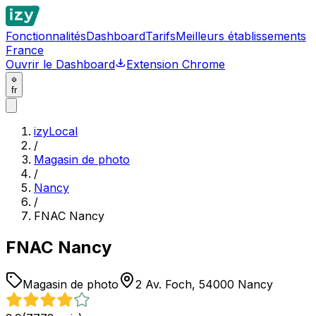
Fonctionnalités
Dashboard
Tarifs
Meilleurs établissements
France
Ouvrir le Dashboard
Extension Chrome
fr
izyLocal
/
Magasin de photo
/
Nancy
/
FNAC Nancy
FNAC Nancy
Magasin de photo
2 Av. Foch, 54000 Nancy