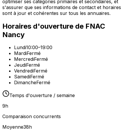
optimiser ses catégories primaires et secondaires, et
s'assurer que ses informations de contact et horaires
sont à jour et cohérentes sur tous les annuaires.
Horaires d'ouverture de
FNAC
Nancy
Lundi
10:00–19:00
Mardi
Fermé
Mercredi
Fermé
Jeudi
Fermé
Vendredi
Fermé
Samedi
Fermé
Dimanche
Fermé
Temps d'ouverture / semaine
9
h
Comparaison concurrents
Moyenne
38
h