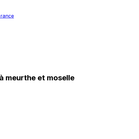
France
à meurthe et moselle