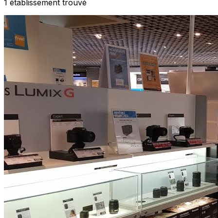
1
établissement
trouvé