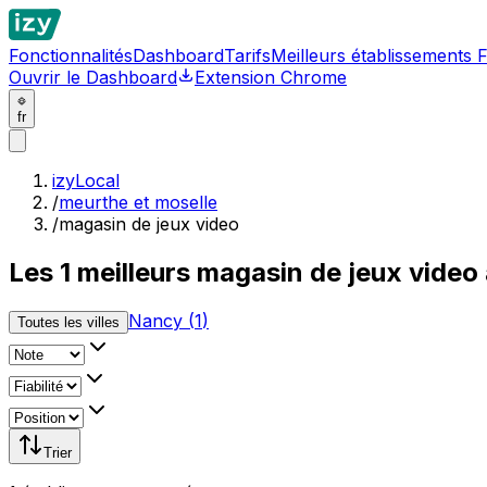
Fonctionnalités
Dashboard
Tarifs
Meilleurs établissements 
Ouvrir le Dashboard
Extension Chrome
fr
izyLocal
/
meurthe et moselle
/
magasin de jeux video
Les
1
meilleurs
magasin de jeux video 
Nancy
(
1
)
Toutes les villes
Trier