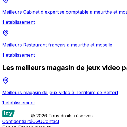
Meilleurs
Cabinet d'expertise comptable
à
meurthe et mos
1
établissement
Meilleurs
Restaurant français
à
meurthe et moselle
1
établissement
Les meilleurs
magasin de jeux video
p
Meilleurs
magasin de jeux video
à
Territoire de Belfort
1
établissement
© 2026 Tous droits réservés
Confidentialité
CGU
Contact