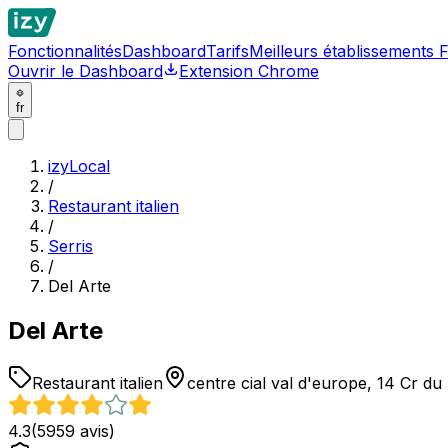
Fonctionnalités
Dashboard
Tarifs
Meilleurs établissements 
Ouvrir le Dashboard
Extension Chrome
fr
izyLocal
/
Restaurant italien
/
Serris
/
Del Arte
Del Arte
Restaurant italien
centre cial val d'europe, 14 Cr d
4.3
(
5959
avis)