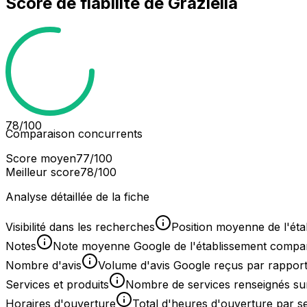
Score de fiabilité de
Graziella
78
/100
Comparaison concurrents
Score moyen
77
/100
Meilleur score
78
/100
Analyse détaillée de la fiche
Visibilité dans les recherches
Position moyenne de l'éta
Notes
Note moyenne Google de l'établissement comparée
Nombre d'avis
Volume d'avis Google reçus par rapport
Services et produits
Nombre de services renseignés sur
Horaires d'ouverture
Total d'heures d'ouverture par 