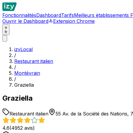
Fonctionnalités
Dashboard
Tarifs
Meilleurs établissements 
Ouvrir le Dashboard
Extension Chrome
fr
izyLocal
/
Restaurant italien
/
Montévrain
/
Graziella
Graziella
Restaurant italien
55 Av. de la Société des Nations,
4.6
(
4952
avis)