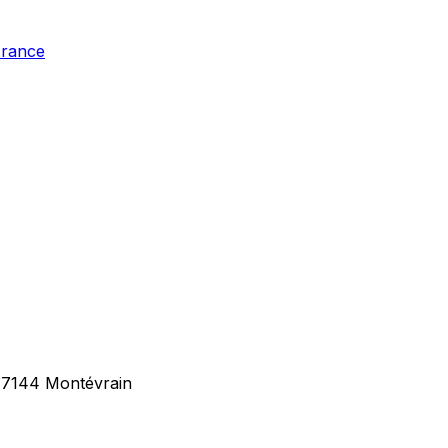
France
 77144 Montévrain